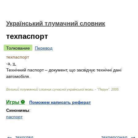
Український тлумачний словник
техпаспорт
Толкование
Перевод
техпаспорт
-а,
ч.
Технічний паспорт – документ, що засвідчує технічні дані
автомобіля.
Великий тлумачний словник сучасної української мови. - "Перун"
.
2005
.
Игры ⚽
Поможем написать реферат
Синонимы
:
паспорт
техогляд
техперсонал